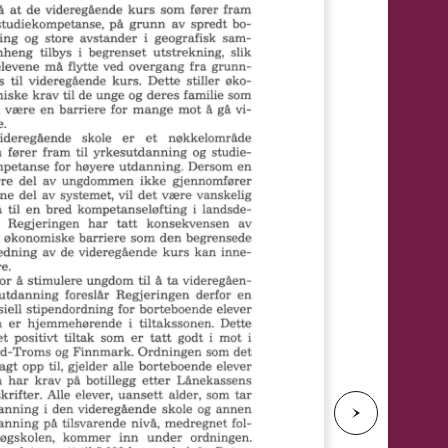
e
N
e
s
t
e
s
i
d