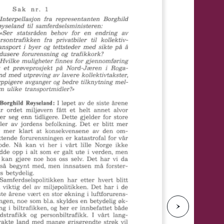
e
N
e
s
t
e
s
i
d