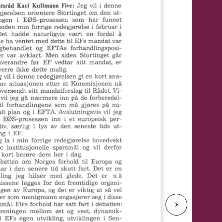
e
N
e
s
t
e
s
i
d