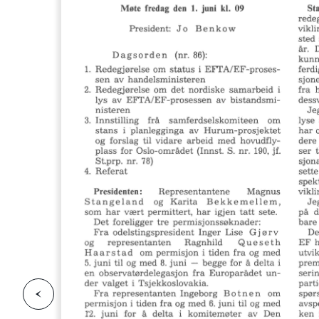
F
o
r
g
e
s
i
d
r
i
e