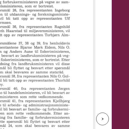
e
N
e
s
t
e
s
i
d