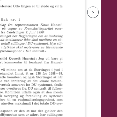
e
N
e
s
t
e
s
i
d