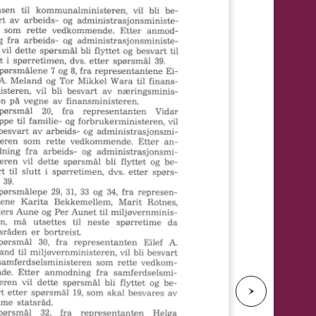
e
N
e
s
t
e
s
i
d