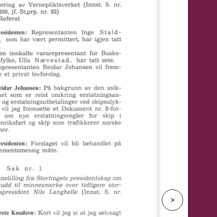
e
N
e
s
t
e
s
i
d