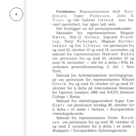
F
o
r
g
e
s
i
d
r
i
e