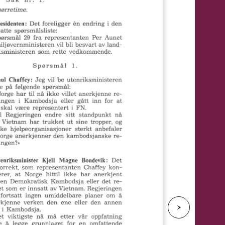
e
N
e
s
t
e
s
i
d