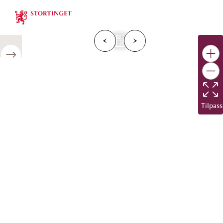
Stortinget.no
F
o
r
g
e
s
i
d
e
N
e
s
t
e
s
i
d
r
i
e