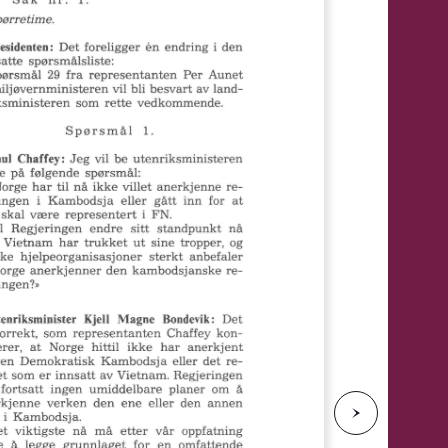
e
N
e
s
t
e
s
i
d