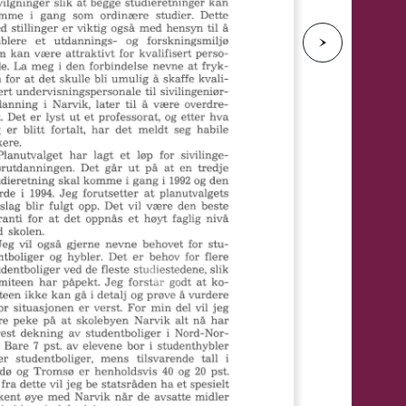
e
N
e
s
t
e
s
i
d