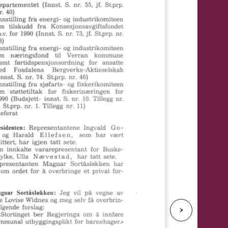
e
N
e
s
t
e
s
i
d