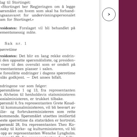
e
N
e
s
t
e
s
i
d