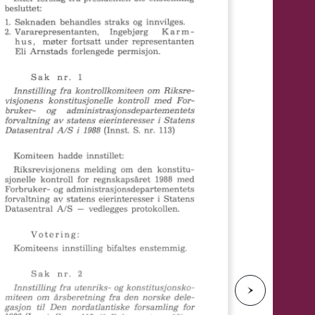
e
N
e
s
t
e
s
i
d