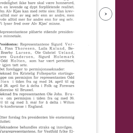
e
N
e
s
t
e
s
i
d