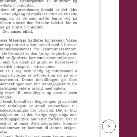
e
N
e
s
t
e
s
i
d