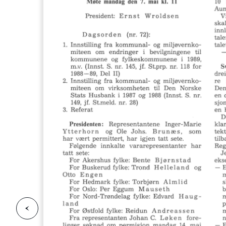
F
o
r
g
e
s
i
d
r
i
e