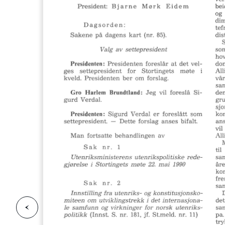
F
o
r
g
e
s
i
d
r
i
e