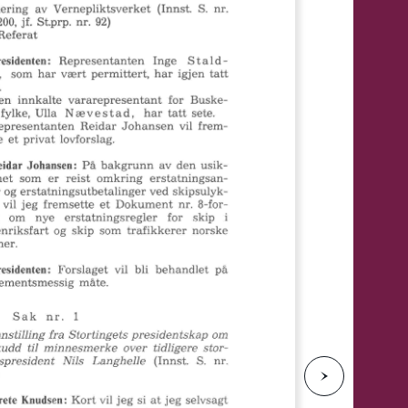
e
N
e
s
t
e
s
i
d