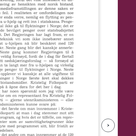
e
N
e
s
t
e
s
i
d