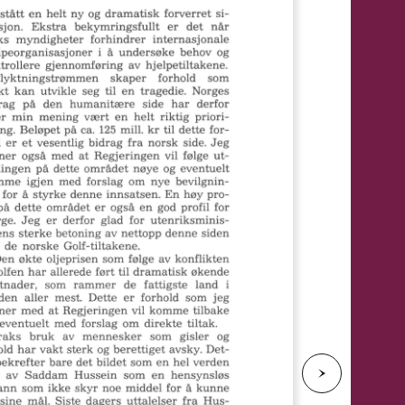
e
N
e
s
t
e
s
i
d