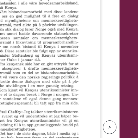
e
N
e
s
t
e
s
i
d