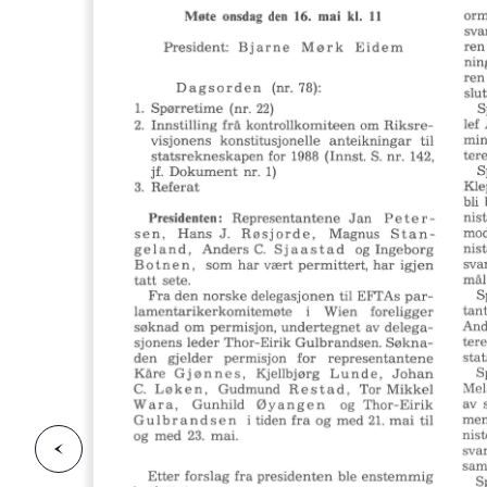
F
o
r
g
e
s
i
d
r
i
e