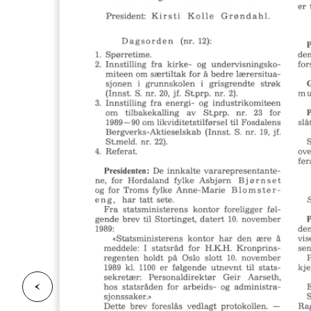
F
o
r
g
e
s
i
d
r
i
e