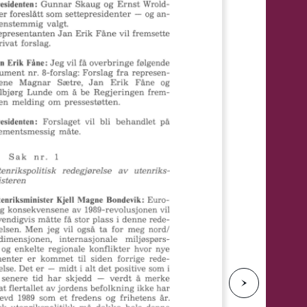
e
N
e
s
t
e
s
i
d