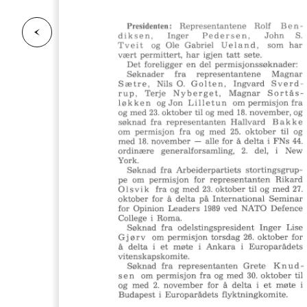
F
o
r
g
e
s
i
d
r
i
e