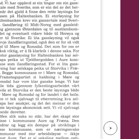
e
N
e
s
t
e
s
i
d