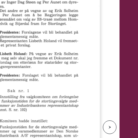
e
N
e
s
t
e
s
i
d