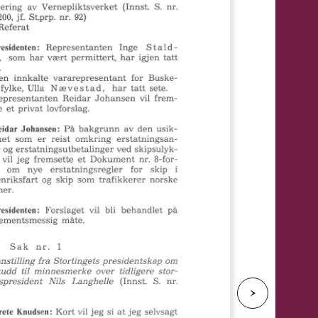
e
N
e
s
t
e
s
i
d