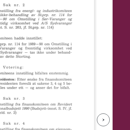
e
N
e
s
t
e
s
i
d