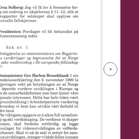
e
N
e
s
t
e
s
i
d