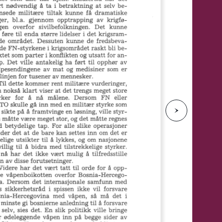
e
N
e
s
t
e
s
i
d