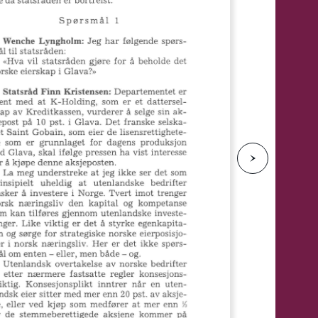
e
N
e
s
t
e
s
i
d