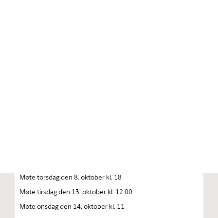
Stortinget.no
Publikasjon
STORTINGSTIDENDE INNEHOLDENDE 137. STORTINGS
FORHANDLINGER 1992—1993 FORHANDLINGER I
STORTINGET STORTINGETS SAMMENTREDEN
År 1992, torsdag den 1. oktober
Møte tirsdag den 6. oktober kl. 10
Møte onsdag den 7. oktober kl. 10
Møte onsdag den 8. oktober kl. 10
Møte torsdag den 8. oktober kl. 18
Møte tirsdag den 13. oktober kl. 12.00
Møte onsdag den 14. oktober kl. 11