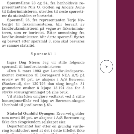
e
N
e
s
t
e
s
i
d