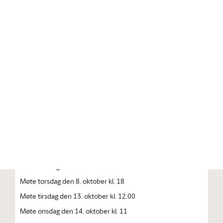
Stortinget.no
Publikasjon
STORTINGSTIDENDE INNEHOLDENDE 137. STORTINGS
FORHANDLINGER 1992—1993 FORHANDLINGER I
STORTINGET STORTINGETS SAMMENTREDEN
År 1992, torsdag den 1. oktober
Møte tirsdag den 6. oktober kl. 10
Møte onsdag den 7. oktober kl. 10
Møte onsdag den 8. oktober kl. 10
Møte torsdag den 8. oktober kl. 18
Møte tirsdag den 13. oktober kl. 12.00
Møte onsdag den 14. oktober kl. 11