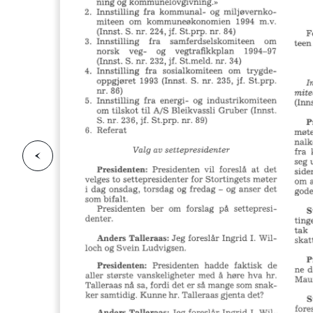
F
o
r
g
e
s
i
d
r
i
e