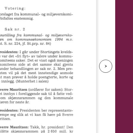
e
N
e
s
t
e
s
i
d