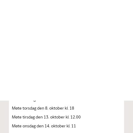
Stortinget.no
Publikasjon
STORTINGSTIDENDE INNEHOLDENDE 137. STORTINGS
FORHANDLINGER 1992—1993 FORHANDLINGER I
STORTINGET STORTINGETS SAMMENTREDEN
År 1992, torsdag den 1. oktober
Møte tirsdag den 6. oktober kl. 10
Møte onsdag den 7. oktober kl. 10
Møte onsdag den 8. oktober kl. 10
Møte torsdag den 8. oktober kl. 18
Møte tirsdag den 13. oktober kl. 12.00
Møte onsdag den 14. oktober kl. 11