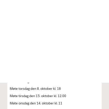
Stortinget.no
Publikasjon
STORTINGSTIDENDE INNEHOLDENDE 137. STORTINGS
FORHANDLINGER 1992—1993 FORHANDLINGER I
STORTINGET STORTINGETS SAMMENTREDEN
År 1992, torsdag den 1. oktober
Møte tirsdag den 6. oktober kl. 10
Møte onsdag den 7. oktober kl. 10
Møte onsdag den 8. oktober kl. 10
Møte torsdag den 8. oktober kl. 18
Møte tirsdag den 13. oktober kl. 12.00
Møte onsdag den 14. oktober kl. 11