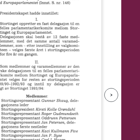
e
N
e
s
t
e
s
i
d