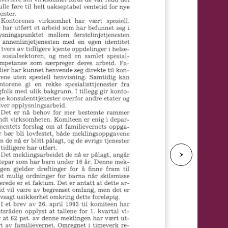
e
N
e
s
t
e
s
i
d