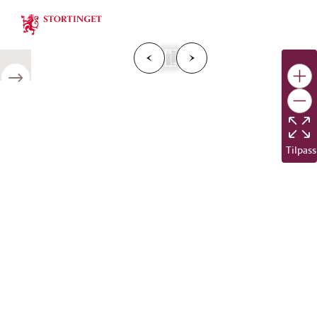
Stortinget.no
F
o
r
g
e
s
i
d
e
N
e
s
t
e
s
i
d
r
i
e