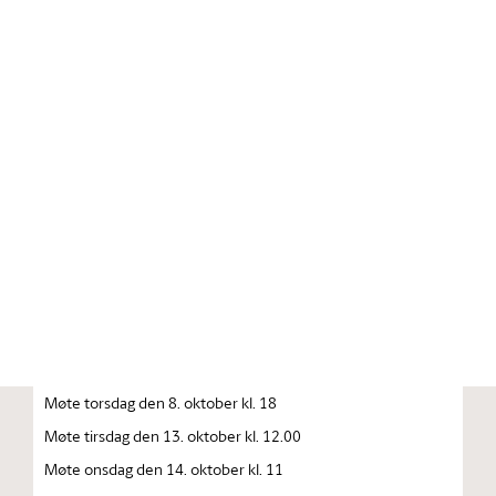
Stortinget.no
Publikasjon
STORTINGSTIDENDE INNEHOLDENDE 137. STORTINGS
FORHANDLINGER 1992—1993 FORHANDLINGER I
STORTINGET STORTINGETS SAMMENTREDEN
År 1992, torsdag den 1. oktober
Møte tirsdag den 6. oktober kl. 10
Møte onsdag den 7. oktober kl. 10
Møte onsdag den 8. oktober kl. 10
Møte torsdag den 8. oktober kl. 18
Møte tirsdag den 13. oktober kl. 12.00
Møte onsdag den 14. oktober kl. 11