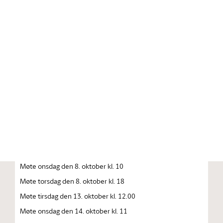
Stortinget.no
Publikasjon
STORTINGSTIDENDE INNEHOLDENDE 137. STORTINGS
FORHANDLINGER 1992—1993 FORHANDLINGER I
STORTINGET STORTINGETS SAMMENTREDEN
År 1992, torsdag den 1. oktober
Møte tirsdag den 6. oktober kl. 10
Møte onsdag den 7. oktober kl. 10
Møte onsdag den 8. oktober kl. 10
Møte torsdag den 8. oktober kl. 18
Møte tirsdag den 13. oktober kl. 12.00
Møte onsdag den 14. oktober kl. 11