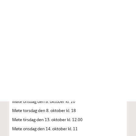
Stortinget.no
Publikasjon
STORTINGSTIDENDE INNEHOLDENDE 137. STORTINGS
FORHANDLINGER 1992—1993 FORHANDLINGER I
STORTINGET STORTINGETS SAMMENTREDEN
År 1992, torsdag den 1. oktober
Møte tirsdag den 6. oktober kl. 10
Møte onsdag den 7. oktober kl. 10
Møte onsdag den 8. oktober kl. 10
Møte torsdag den 8. oktober kl. 18
Møte tirsdag den 13. oktober kl. 12.00
Møte onsdag den 14. oktober kl. 11