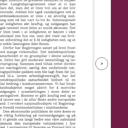
e
N
e
s
t
e
s
i
d