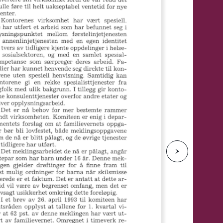
e
N
e
s
t
e
s
i
d