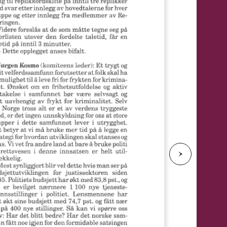
e
N
e
s
t
e
s
i
d