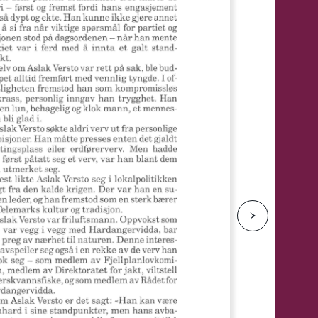
e
N
e
s
t
e
s
i
d