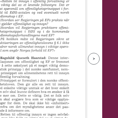
e
N
e
s
t
e
s
i
d