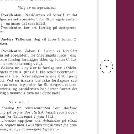
e
N
e
s
t
e
s
i
d