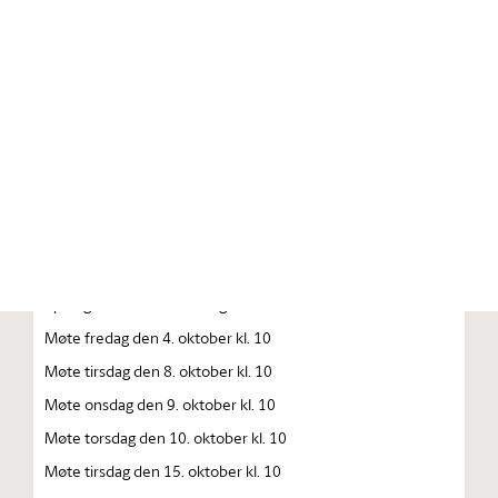
Stortinget.no
Publikasjon
STORTINGSTIDENDE INNEHOLDENDE 141. STORTINGS
FORHANDLINGER 1996 — 1997 FORHANDLINGER I
STORTINGET STORTINGETS SAMMENTREDEN
År 1996, tirsdag den 1. oktober kl. 13
Åpning av det 141. Storting
Møte fredag den 4. oktober kl. 10
Møte tirsdag den 8. oktober kl. 10
Møte onsdag den 9. oktober kl. 10
Møte torsdag den 10. oktober kl. 10
Møte tirsdag den 15. oktober kl. 10