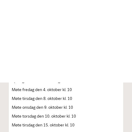
Stortinget.no
Publikasjon
STORTINGSTIDENDE INNEHOLDENDE 141. STORTINGS
FORHANDLINGER 1996 — 1997 FORHANDLINGER I
STORTINGET STORTINGETS SAMMENTREDEN
År 1996, tirsdag den 1. oktober kl. 13
Åpning av det 141. Storting
Møte fredag den 4. oktober kl. 10
Møte tirsdag den 8. oktober kl. 10
Møte onsdag den 9. oktober kl. 10
Møte torsdag den 10. oktober kl. 10
Møte tirsdag den 15. oktober kl. 10